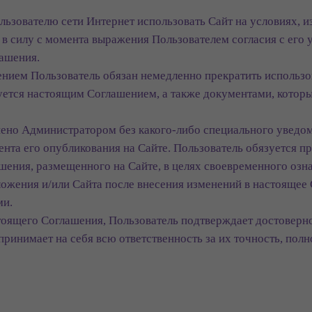
льзователю сети Интернет использовать Сайт на условиях, 
в силу с момента выражения Пользователем согласия с его 
лашения.
шением Пользователь обязан немедленно прекратить использо
руется настоящим Соглашением, а также документами, котор
нено Администратором без какого-либо специального уведо
ента его опубликования на Сайте. Пользователь обязуется 
шения, размещенного на Сайте, в целях своевременного озн
жения и/или Сайта после внесения изменений в настоящее 
ми.
стоящего Соглашения, Пользователь подтверждает достоверн
ринимает на себя всю ответственность за их точность, полн