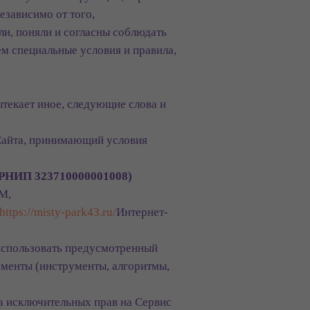
езависимо от того,
али, поняли и согласны соблюдать
ем специальные условия и правила,
ытекает иное, следующие слова и
 Сайта, принимающий условия
РНИП 323710000001008)
М,
https://misty-park43.ru/
Интернет-
 использовать предусмотренный
ементы (инструменты, алгоритмы,
а исключительных прав на Сервис