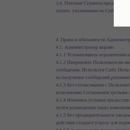
3.4. Платные Сервисы предоставля
оплате, указанными на Сайте, и/ил
4. Права и обязанности Админист
4.1. Администратор вправе:
4.1.1 Устанавливать ограничения 
4.1.2 Направлять Пользователю и
сообщения. Используя Сайт, Пользо
на получение сообщений рекламно
4.1.3 Без согласования с Пользов
исполнению Соглашения третьим 
4.1.4 Изменять условия предостав
путём размещения таких изменени
4.1.5 Без предварительного уведо
действия создают угрозу для нор