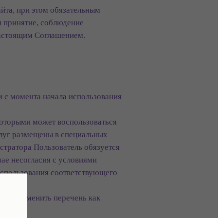
йта, при этом обязательным
я принятие, соблюдение
настоящим Соглашением.
 с момента начала использования
которыми может воспользоваться
слуг размещены в специальных
стратора Пользователь обязуется
ае несогласия с условиями
использования соответствующего
чить, изменить перечень как