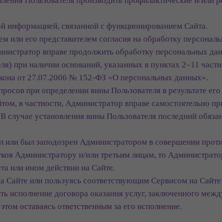
омления Пользователя производить профилактические и/или 
кой информацией, связанной с функционированием Сайта.
лем или его представителем согласия на обработку персональ
инистратор вправе продолжить обработку персональных дан
) при наличии оснований, указанных в пунктах 2–11 части 1 
акона от 27.07.2006 № 152-ФЗ «О персональных данных».
просов при определении вины Пользователя в результате ег
том, в частности, Администратор вправе самостоятельно пр
. В случае установления вины Пользователя последний обязан
ил или был заподозрен Администратором в совершении прот
ков Администратору и/или третьим лицам, то Администратор
та или ином действии на Сайте.
а Сайте или пользуясь соответствующим Сервисом на Сайте 
ть исполнение договора оказания услуг, заключенного меж
 этом оставаясь ответственным за его исполнение.