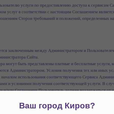
ьзователю услуги по предоставлению доступа к сервисам Са
ом услуг в соответствии с настоящим Соглашением являетс
тношениям Сторон требований и положений, определенных 
тается заключенным между Администратором и Пользователем
министратора Сайта.
ра могут быть представлены платные и бесплатные услуги, 
яются Администратором. Условия получения тех или иных у
д началом использования соответствующего Сервиса Админи
ами и условиями получения соответствующей услуги. В случ
и и/или Соглашения Пользователь должен воздержаться от 
и Сервиса.
Ваш город Киров?
, что Администратор вправе в любое время расширить, ограни
Администратора.