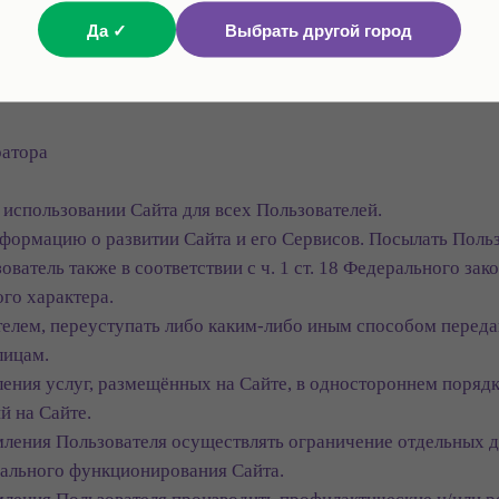
ются на условиях предварительной оплаты в соответствии с
Да ✓
Выбрать другой город
и Прайс-листа.
ратора
в использовании Сайта для всех Пользователей.
нформацию о развитии Сайта и его Сервисов. Посылать Пол
ватель также в соответствии с ч. 1 ст. 18 Федерального зак
го характера.
ателем, переуступать либо каким-либо иным способом переда
лицам.
ления услуг, размещённых на Сайте, в одностороннем порядк
й на Сайте.
мления Пользователя осуществлять ограничение отдельных д
мального функционирования Сайта.