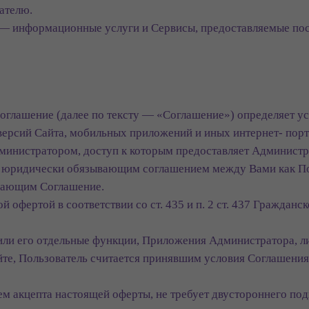
ателю.
— информационные услуги и Сервисы, предоставляемые пос
соглашение (далее по тексту — «Соглашение») определяет ус
версий Сайта, мобильных приложений и иных интернет- пор
инистратором, доступ к которым предоставляет Администр
ся юридически обязывающим соглашением между Вами как По
чающим Соглашение.
й офертой в соответствии со ст. 435 и п. 2 ст. 437 Гражданс
и/или его отдельные функции, Приложения Администратора, 
те, Пользователь считается принявшим условия Соглашения 
ем акцепта настоящей оферты, не требует двустороннего под