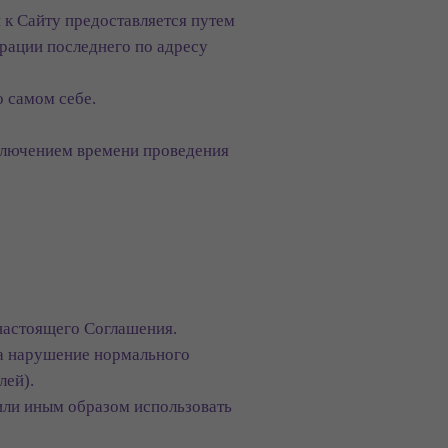
п к Сайту предоставляется путем
рации последнего по адресу
 самом себе.
сключением времени проведения
 настоящего Соглашения.
на нарушение нормального
лей).
п или иным образом использовать