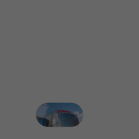
г. Киров, ул. Луганская, д.
53/2
ТРЦ "Макси", 2 этаж
© 2021
Мисти Парк