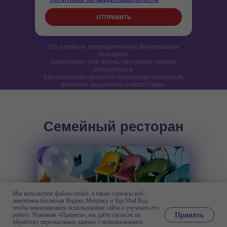
ОТПРАВИТЬ
Это заявка на предварительное бронирование
праздника.
Заполнение этой формы не создает никаких
обязательств.
Бронирование считается подтвержденным после
внесения предоплаты в кассе Парка.
Семейный ресторан
Мы используем файлы cookie, а также сервисы веб-
аналитики (включая Яндекс.Метрику и Top.Mail.Ru),
чтобы анализировать использование сайта и улучшать его
Принять
работу. Нажимая «Принять», вы даёте согласие на
обработку персональных данных с использованием
ЗАКАЗАТЬ ПРАЗДНИК