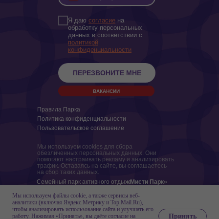
Я даю
согласие
на
обработку персональных
данных в соответствии с
политикой
конфиденциальности
ПЕРЕЗВОНИТЕ МНЕ
ВАКАНСИИ
Правила Парка
Политика конфиденциальности
Пользовательское соглашение
Мы используем cookies для сбора
обезличенных персональных данных. Они
помогают настраивать рекламу и анализировать
трафик. Оставаясь на сайте, вы соглашаетесь
на сбор таких данных.
Семейный парк активного отдыха
«Мисти Парк»
Мы используем файлы cookie, а также сервисы веб-
ИП МАТРОШИЛИН И. П.
аналитики (включая Яндекс.Метрику и Top.Mail.Ru),
ЕГРН ИП 323710000001008 ИНН 710606614815
чтобы анализировать использование сайта и улучшать его
Юр.адрес: 300012, РФ, Тульская обл., г. Тула, ул.
Принять
работу. Нажимая «Принять», вы даёте согласие на