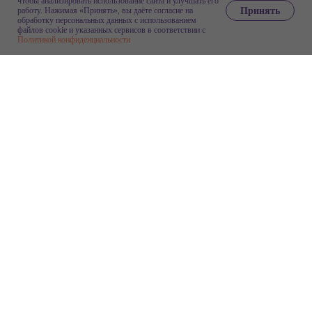
чтобы анализировать использование сайта и улучшать его
Принять
работу. Нажимая «Принять», вы даёте согласие на
обработку персональных данных с использованием
файлов cookie и указанных сервисов в соответствии с
Политикой конфиденциальности