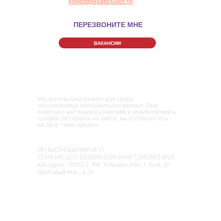
конфиденциальности
ПЕРЕЗВОНИТЕ МНЕ
ВАКАНСИИ
Правила Парка
Политика конфиденциальности
Пользовательское соглашение
Мы используем cookies для сбора
обезличенных персональных данных. Они
помогают настраивать рекламу и анализировать
трафик. Оставаясь на сайте, вы соглашаетесь
на сбор таких данных.
Семейный парк активного отдыха
«Мисти Парк»
ИП МАТРОШИЛИН И. П.
ЕГРН ИП 323710000001008 ИНН 710606614815
Юр.адрес: 300012, РФ, Тульская обл., г. Тула, ул.
Врубовый пер., д.21