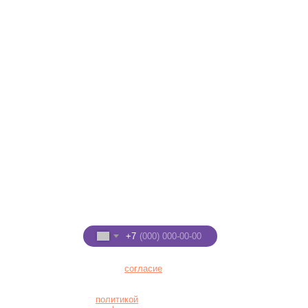
г. Киров, ул. Луганская, д.
53/2
ТРЦ "Макси", 2 этаж
© 2021
Мисти Парк
+7 (8332) 255-288
+7 (922) 91-22-555
Введите номер телефона
+7
Я даю
согласие
на
обработку персональных
данных в соответствии с
политикой