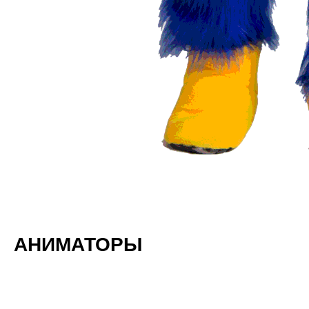
АНИМАТОРЫ