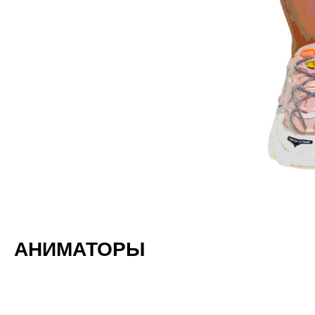
АНИМАТОРЫ