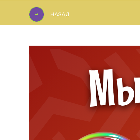
↩
НАЗАД
↩