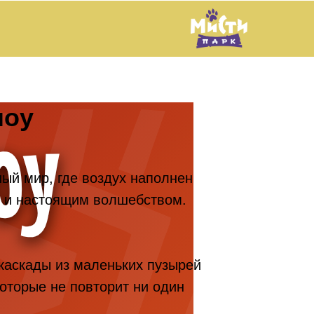
шоу
ный мир, где воздух наполнен
 и настоящим волшебством.
каскады из маленьких пузырей
оторые не повторит ни один