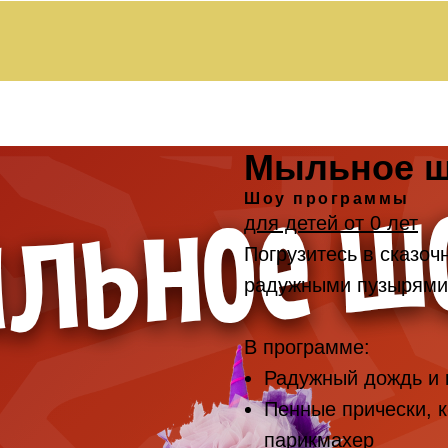
Мыльное 
Шоу программы
для детей от 0 лет
Погрузитесь в сказоч
радужными пузырями
В программе:
Радужный дождь и 
Пенные прически, к
парикмахер