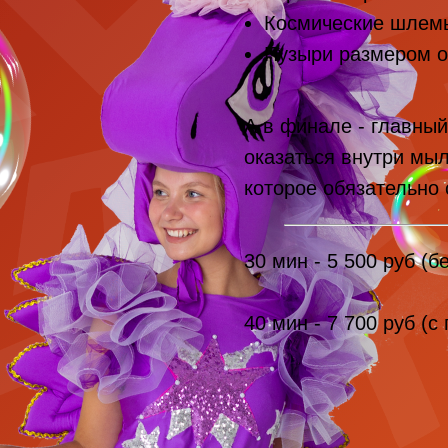
Космические шлемы
Пузыри размером 
А в финале - главны
оказаться внутри мыл
которое обязательно 
30 мин - 5 500 руб (б
40 мин - 7 700 руб (с