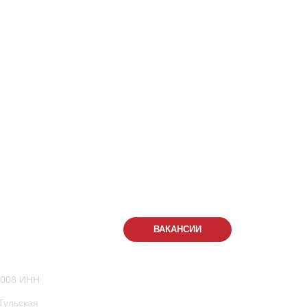
288
-555
КОНТАКТЫ
ВАКАНСИИ
.
1008 ИНН
Семейный парк активного отдыха
Тульская