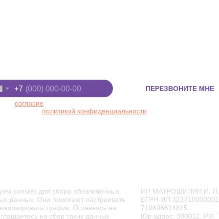
Киров, ул. Луганская, д. 53/2
+7 (8332) 255-
 "Макси", 2 этаж
+7 (922) 91-22
ите номер телефона
+7
ПЕРЕЗВОНИТЕ МНЕ
 даю
согласие
на обработку персональных данных в
ответствии с
политикой конфиденциальности
ТОРАН
АФИША
АКЦИИ
ЦЕНЫ
уем cookies для сбора обезличенных
ИП МАТРОШИЛИН И. П
ых данных. Они помогают настраивать
ЕГРН ИП 32371000000
нализировать трафик. Оставаясь на
710606614815
оглашаетесь на сбор таких данных.
Юр.адрес: 300012, РФ, 