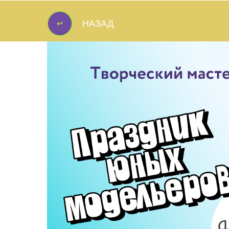
↩
НАЗАД
↩