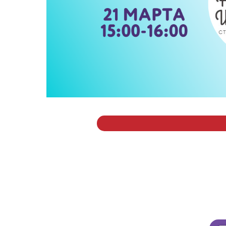
г. 
ТРЦ
Введ