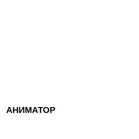
АНИМАТОР