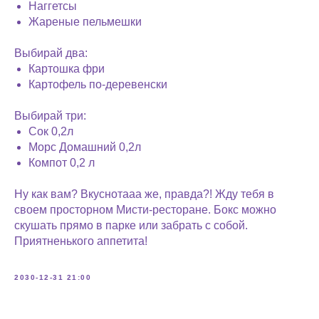
Наггетсы
Жареные пельмешки
Выбирай два:
Картошка фри
Картофель по-деревенски
Выбирай три:
Сок 0,2л
Морс Домашний 0,2л
Компот 0,2 л
Ну как вам? Вкуснотааа же, правда?! Жду тебя в
своем просторном Мисти-ресторане. Бокс можно
скушать прямо в парке или забрать с собой.
Приятненького аппетита!
2030-12-31 21:00