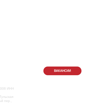
288
-555
КОНТАКТЫ
ВАКАНСИИ
.
1008 ИНН
Семейный парк активного отдыха
Тульская
«Мисти Парк»
ый пер.,