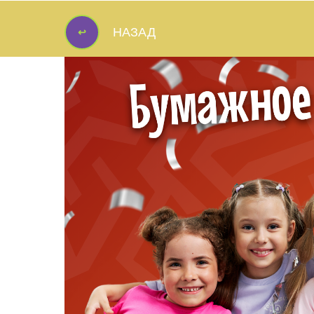
↩
НАЗАД
↩