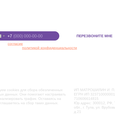
Киров, ул. Луганская, д. 53/2
+7 (8332) 255-
 "Макси", 2 этаж
+7 (922) 91-22
ите номер телефона
+7
ПЕРЕЗВОНИТЕ МНЕ
 даю
согласие
на обработку персональных данных в
ответствии с
политикой конфиденциальности
ТОРАН
АФИША
АКЦИИ
ЦЕНЫ
уем cookies для сбора обезличенных
ИП МАТРОШИЛИН И. П
ых данных. Они помогают настраивать
ЕГРН ИП 32371000000
нализировать трафик. Оставаясь на
710606614815
оглашаетесь на сбор таких данных.
Юр.адрес: 300012, РФ, 
обл., г. Тула, ул. Врубов
д.21