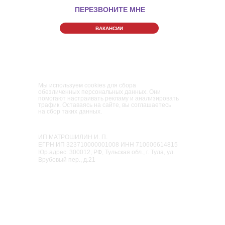
ПЕРЕЗВОНИТЕ МНЕ
ВАКАНСИИ
Правила Парка
Политика конфиденциальности
Пользовательское соглашение
Мы используем cookies для сбора
обезличенных персональных данных. Они
помогают настраивать рекламу и анализировать
трафик. Оставаясь на сайте, вы соглашаетесь
на сбор таких данных.
Семейный парк активного отдыха
«Мисти Парк»
ИП МАТРОШИЛИН И. П.
ЕГРН ИП 323710000001008 ИНН 710606614815
Юр.адрес: 300012, РФ, Тульская обл., г. Тула, ул.
Врубовый пер., д.21