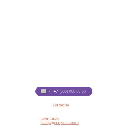
ТРЦ "Макси", 2 этаж
© 2021
Мисти Парк
+7 (8332) 255-288
+7 (922) 91-22-555
Введите номер телефона
+7
Я даю
согласие
на
обработку персональных
данных в соответствии с
политикой
конфиденциальности