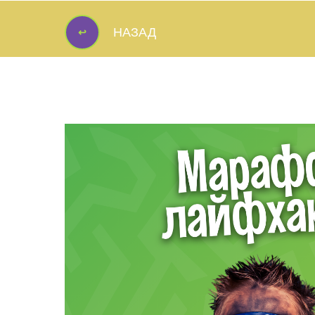
↩
НАЗАД
↩