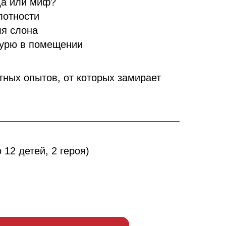
да или миф?
лотности
ля слона
бурю в помещении
тных опытов, от которых замирает
о 12 детей, 2 героя)