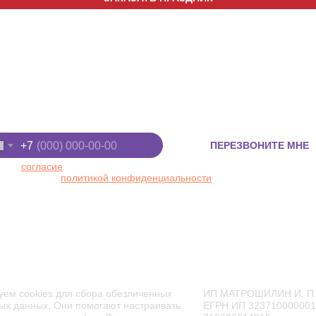
Киров, ул. Луганская, д. 53/2
+7 (8332) 255-
 "Макси", 2 этаж
+7 (922) 91-22
ите номер телефона
+7
ПЕРЕЗВОНИТЕ МНЕ
 даю
согласие
на обработку персональных данных в
ответствии с
политикой конфиденциальности
ТОРАН
АФИША
АКЦИИ
ЦЕНЫ
уем cookies для сбора обезличенных
ИП МАТРОШИЛИН И. П
ых данных. Они помогают настраивать
ЕГРН ИП 32371000000