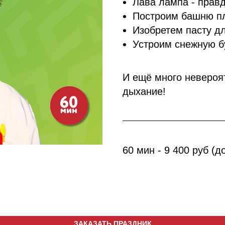
Лава лампа - прав
Построим башню п
Изобретем пасту д
Устроим снежную 
И ещё много невероя
дыхание!
60 мин - 9 400 руб (д
ЗАКАЗАТЬ ПРАЗДНИК