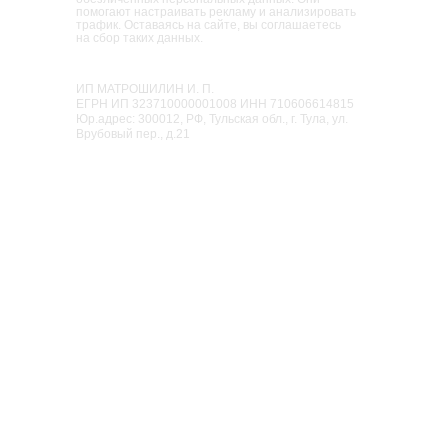
помогают настраивать рекламу и анализировать
трафик. Оставаясь на сайте, вы соглашаетесь
на сбор таких данных.
Семейный парк активного отдыха
«Мисти Парк»
ИП МАТРОШИЛИН И. П.
ЕГРН ИП 323710000001008 ИНН 710606614815
Юр.адрес: 300012, РФ, Тульская обл., г. Тула, ул.
Врубовый пер., д.21