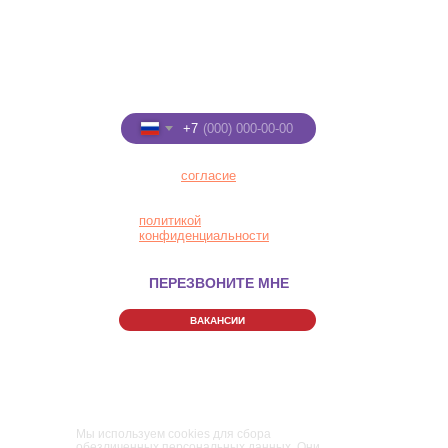
+7 (8332) 255-288
+7 (922) 91-22-555
Введите номер телефона
+7
Я даю
согласие
на
обработку персональных
данных в соответствии с
политикой
конфиденциальности
ПЕРЕЗВОНИТЕ МНЕ
ВАКАНСИИ
Правила Парка
Политика конфиденциальности
Пользовательское соглашение
Мы используем cookies для сбора
обезличенных персональных данных. Они