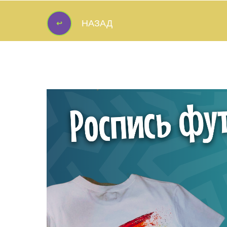
↩
НАЗАД
↩