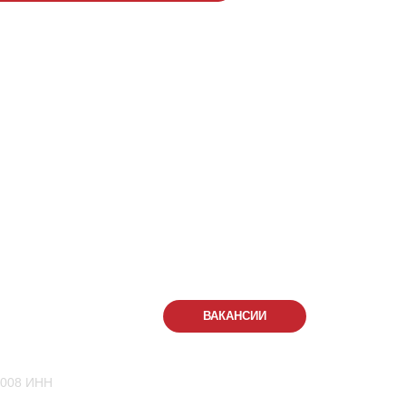
288
-555
КОНТАКТЫ
ВАКАНСИИ
.
1008 ИНН
Семейный парк активного отдыха