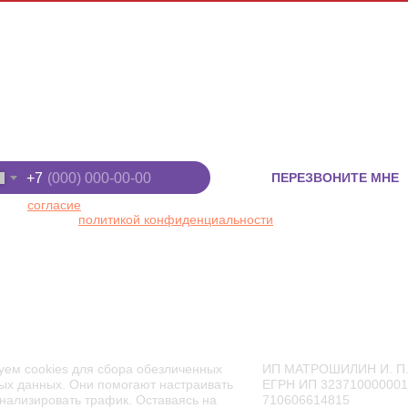
Киров, ул. Луганская, д. 53/2
+7 (8332) 255-
 "Макси", 2 этаж
+7 (922) 91-22
ите номер телефона
+7
ПЕРЕЗВОНИТЕ МНЕ
 даю
согласие
на обработку персональных данных в
ответствии с
политикой конфиденциальности
ТОРАН
АФИША
АКЦИИ
ЦЕНЫ
уем cookies для сбора обезличенных
ИП МАТРОШИЛИН И. П
ых данных. Они помогают настраивать
ЕГРН ИП 32371000000
нализировать трафик. Оставаясь на
710606614815