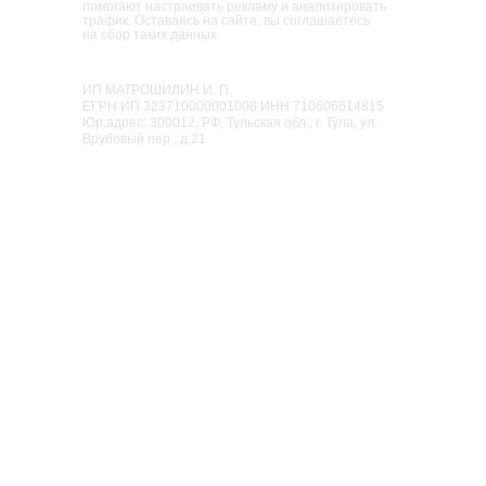
помогают настраивать рекламу и анализировать
трафик. Оставаясь на сайте, вы соглашаетесь
на сбор таких данных.
Семейный парк активного отдыха
«Мисти Парк»
ИП МАТРОШИЛИН И. П.
ЕГРН ИП 323710000001008 ИНН 710606614815
Юр.адрес: 300012, РФ, Тульская обл., г. Тула, ул.
Врубовый пер., д.21