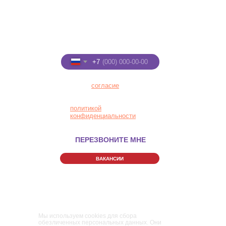
+7 (8332) 255-288
+7 (922) 91-22-555
Введите номер телефона
+7
Я даю
согласие
на
обработку персональных
данных в соответствии с
политикой
конфиденциальности
ПЕРЕЗВОНИТЕ МНЕ
ВАКАНСИИ
Правила Парка
Политика конфиденциальности
Пользовательское соглашение
Мы используем cookies для сбора
обезличенных персональных данных. Они