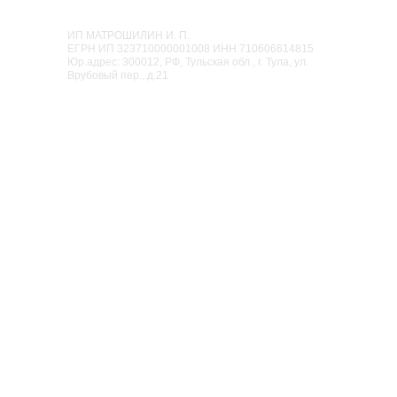
Семейный парк активного отдыха
«Мисти Парк»
ИП МАТРОШИЛИН И. П.
ЕГРН ИП 323710000001008 ИНН 710606614815
Юр.адрес: 300012, РФ, Тульская обл., г. Тула, ул.
Врубовый пер., д.21