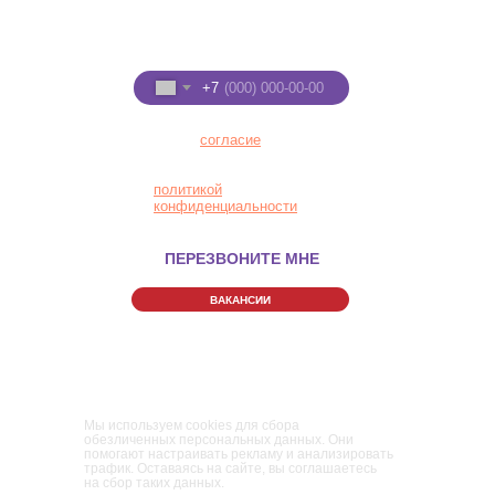
+7 (922) 91-22-555
Введите номер телефона
+7
Я даю
согласие
на
обработку персональных
данных в соответствии с
политикой
конфиденциальности
ПЕРЕЗВОНИТЕ МНЕ
ВАКАНСИИ
Правила Парка
Политика конфиденциальности
Пользовательское соглашение
Мы используем cookies для сбора
обезличенных персональных данных. Они
помогают настраивать рекламу и анализировать
трафик. Оставаясь на сайте, вы соглашаетесь
на сбор таких данных.