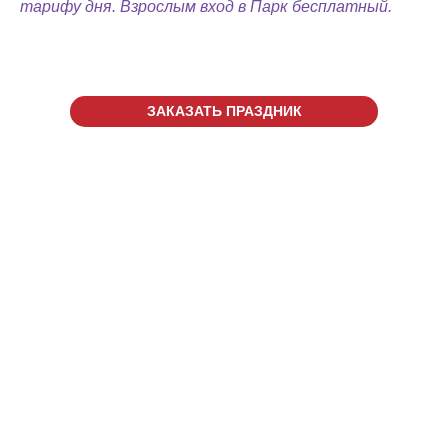
тарифу дня. Взрослым вход в Парк бесплатный.
ЗАКАЗАТЬ ПРАЗДНИК
г. Киров, ул. Луганская, д.
53/2
ТРЦ "Макси", 2 этаж
© 2021
Мисти Парк
+7 (8332) 255-288