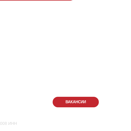
288
-555
КОНТАКТЫ
ВАКАНСИИ
.
1008 ИНН
Семейный парк активного отдыха