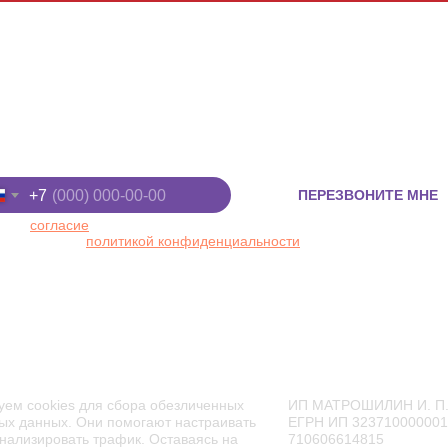
Киров, ул. Луганская, д. 53/2
+7 (8332) 255-
 "Макси", 2 этаж
+7 (922) 91-22
ите номер телефона
+7
ПЕРЕЗВОНИТЕ МНЕ
 даю
согласие
на обработку персональных данных в
ответствии с
политикой конфиденциальности
ТОРАН
АФИША
АКЦИИ
ЦЕНЫ
уем cookies для сбора обезличенных
ИП МАТРОШИЛИН И. П
ых данных. Они помогают настраивать
ЕГРН ИП 32371000000
нализировать трафик. Оставаясь на
710606614815