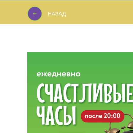
↩
НАЗАД
↩