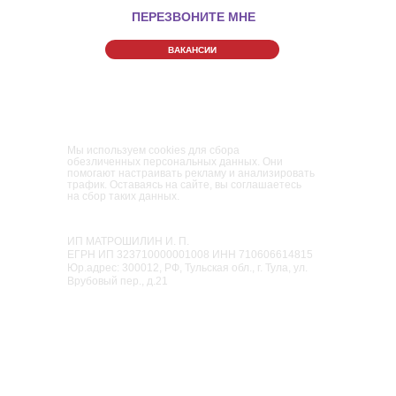
ПЕРЕЗВОНИТЕ МНЕ
ВАКАНСИИ
Правила Парка
Политика конфиденциальности
Пользовательское соглашение
Мы используем cookies для сбора
обезличенных персональных данных. Они
помогают настраивать рекламу и анализировать
трафик. Оставаясь на сайте, вы соглашаетесь
на сбор таких данных.
Семейный парк активного отдыха
«Мисти Парк»
ИП МАТРОШИЛИН И. П.
ЕГРН ИП 323710000001008 ИНН 710606614815
Юр.адрес: 300012, РФ, Тульская обл., г. Тула, ул.
Врубовый пер., д.21