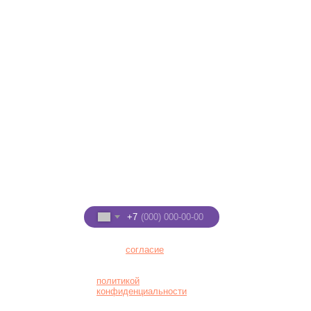
ТРЦ "Макси", 2 этаж
© 2021
Мисти Парк
+7 (8332) 255-288
+7 (922) 91-22-555
Введите номер телефона
+7
Я даю
согласие
на
обработку персональных
данных в соответствии с
политикой
конфиденциальности