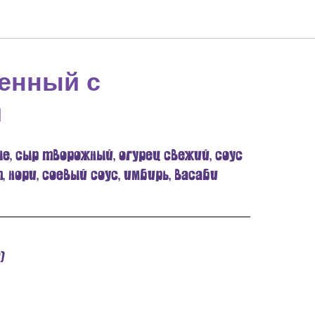
ченный с
и
е, сыр творожный, огурец свежий, соус
, нори, соевый соус, имбирь, васаби
)