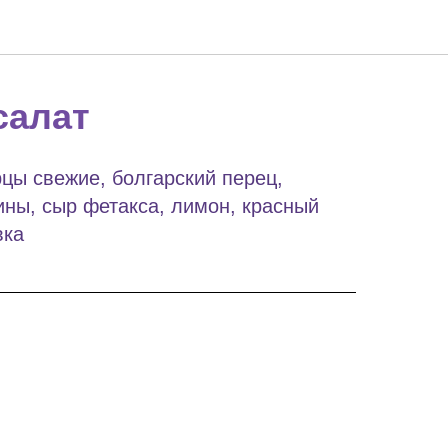
салат
цы свежие, болгарский перец,
ины, сыр фетакса, лимон, красный
вка