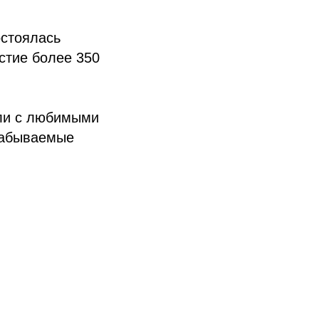
остоялась
стие более 350
али с любимыми
забываемые